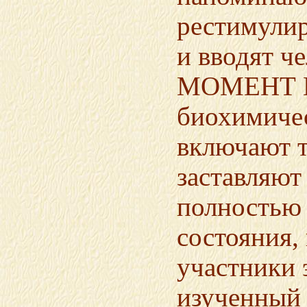
рестимули
и вводят ч
МОМЕНТ В
биохимичес
включают 
заставляют
полностью 
состояния,
участники 
изученный 