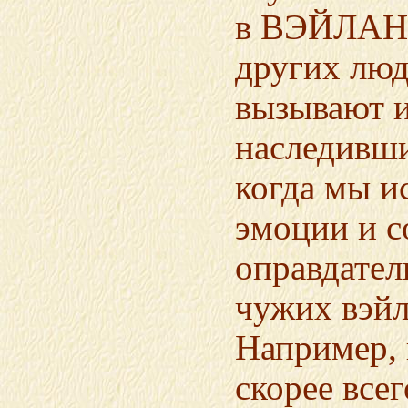
в ВЭЙЛАНС
других люд
вызывают и
наследивши
когда мы и
эмоции и 
оправдате
чужих вэйл
Например, 
скорее всег