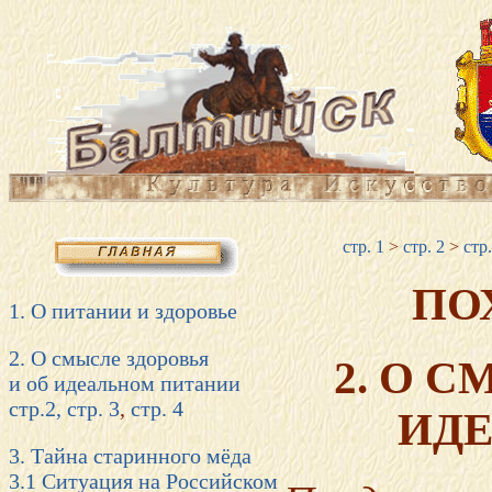
стр. 1
>
стр. 2
>
стр.
ПО
1. О питании и здоровье
2. О смысле здоровья
2. О 
и об идеальном питании
стр.2,
стр. 3
,
стр. 4
ИД
3. Тайна старинного мёда
3.1 Ситуация на Российском