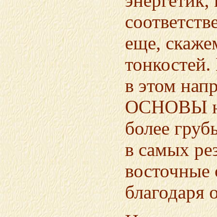
энергетик,
соответств
еще, скаже
тонкостей.
в этом нап
ОСНОВЫ но
более груб
в самых ре
восточные 
благодаря 