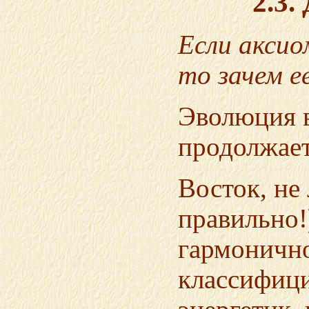
2.3.
Если аксио
то зачем е
Эволюция в
продолжает
Восток, не
правильно!
гармонично
классифици