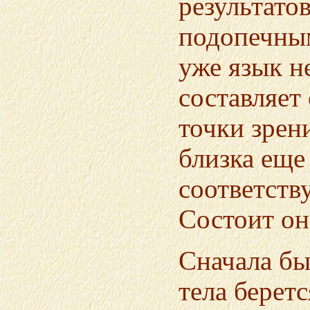
результато
подопечным
уже язык н
составляет
точки зрен
близка еще 
соответств
Состоит она
Сначала бы
тела берет