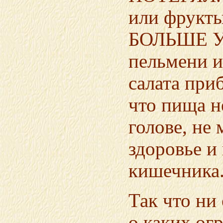
или фрукт
БОЛЬШЕ У
пельмени и
салата приб
что пища н
голове, не 
здоровье и
кишечника
Так что ни
о каких ог