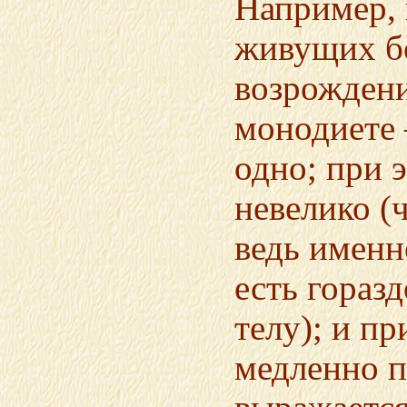
Например, 
живущих бо
возрождени
монодиете 
одно; при 
невелико (
ведь именн
есть горазд
телу); и пр
медленно п