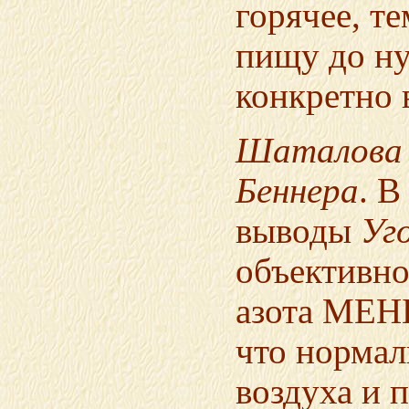
горячее, т
пищу до ну
конкретно 
Шаталова
Беннера
. В
выводы
Уг
объективн
азота МЕНЬ
что нормал
воздуха и 