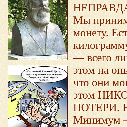
НЕПРАВДА.
Мы прини
монету. Ес
килограмму
— всего л
этом на оп
что они м
этом НИК
ПОТЕРИ. Н
Минимум —