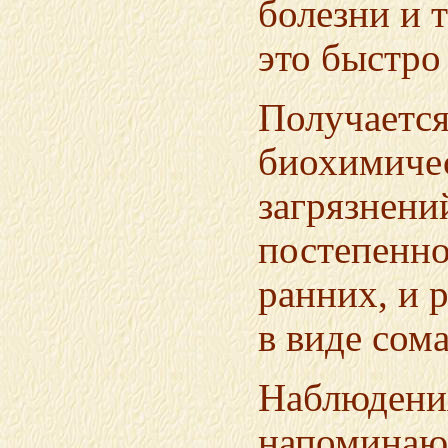
болезни и 
это быстро
Получается
биохимичес
загрязнени
постепенно
ранних, и 
в виде сом
Наблюдения
напоминаю