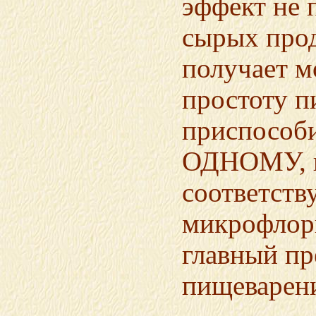
эффект не 
сырых прод
получает м
простоту п
приспособ
ОДНОМУ, в
соответст
микрофлоры
главный пр
пищеварен