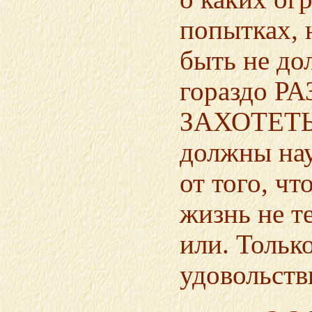
попытках, 
быть не до
гораздо Р
ЗАХОТЕТЬС
должны нау
от того, 
жизнь не т
или. Тольк
удовольств