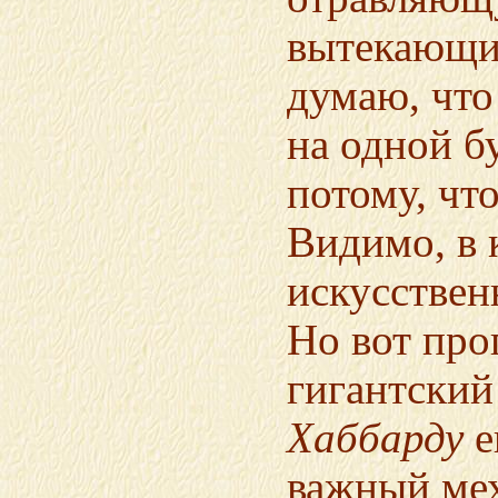
вытекающим
думаю, что
на одной б
потому, чт
Видимо, в 
искусствен
Но вот про
гигантский
Хаббарду
е
важный ме