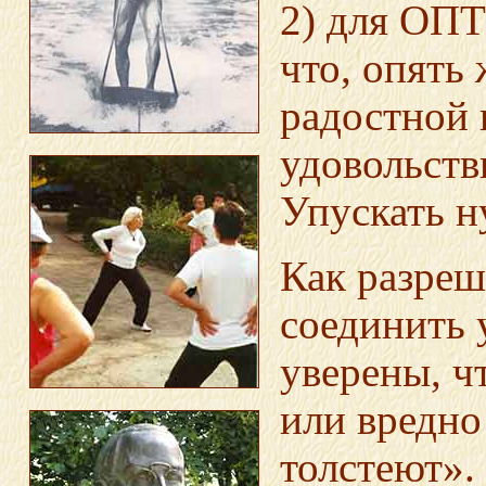
2) для ОП
что, опять 
радостной 
удовольств
Упускать н
Как разреш
соединить 
уверены, ч
или вредно 
толстеют».