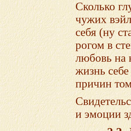
Сколько гл
чужих вэйл
себя (ну с
рогом в ст
любовь на 
жизнь себе
причин том
Свидетельс
и эмоции з