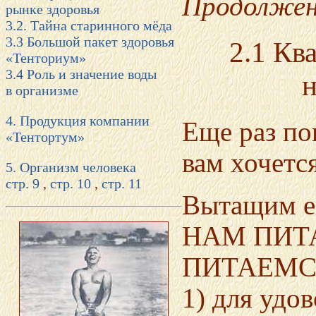
Продолжен
рынке здоровья
3.2. Тайна старинного мёда
3.3 Большой пакет здоровья
2.1 Кв
«Тенториум»
3.4 Роль и значение воды
в организме
4. Продукция компании
Еще раз по
«Тентортум»
вам хочетс
5. Организм человека
стр. 9
,
стр. 10
,
стр. 11
Вытащим е
НАМ ПИТ
ПИТАЕМСЯ?
1) для удов