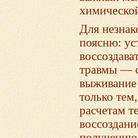
химической
Для незнак
поясню: ус
воссоздава
травмы — с
выживание 
только тем
расчетам те
воссоздани
получению 