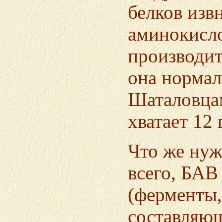
белков изв
аминокисло
производит
она нормал
Шаталовцам
хватает 12 
Что же нуж
всего, БАВ
(ферменты,
составляющ