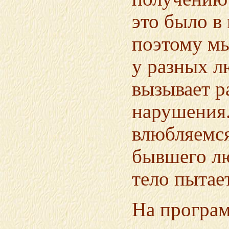
это было в
поэтому мы
у разных л
вызывает р
нарушения.
влюбляемся
бывшего лю
тело пытае
На програм