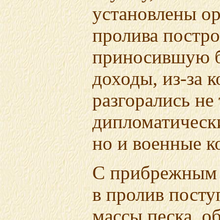
установлены ор
пролива постр
приносившую 
доходы,
из-за
к
разгорались не
дипломатическ
но и военные к
С прибрежным 
в пролив пост
массы песка, о