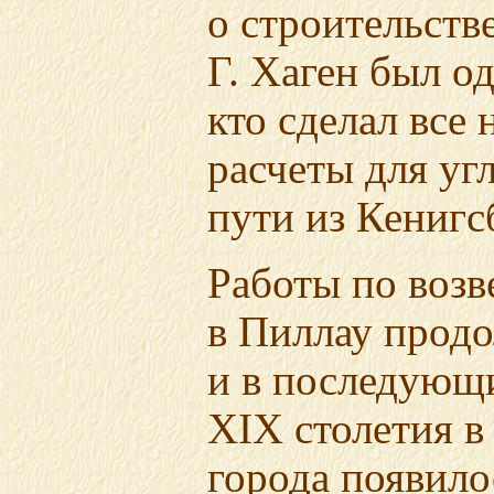
о строительстве
Г. Хаген был о
кто сделал все
расчеты для уг
пути из Кенигс
Работы по возв
в Пиллау прод
и в последующи
XIX столетия в
города появило