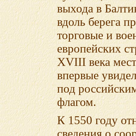
выхода в Балти
вдоль берега п
торговые и вое
европейских стр
XVIII века мес
впервые увидел
под российски
флагом.
К 1550 году от
сведения о соо