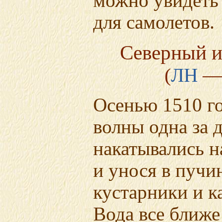
можно увидеть
для самолетов.
Северный 
(
ЛН
— 
Осенью 1510 го
волны одна за 
накатывались на
и унося в пучи
кустарники и к
Вода все ближе