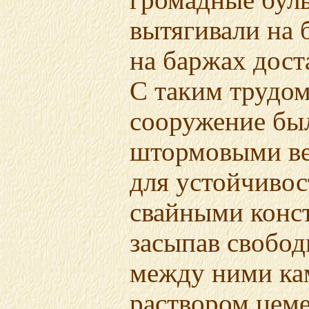
громадные бу
вытягивали на б
на баржах дост
С таким трудом
сооружение бы
штормовыми ве
для устойчивос
свайными конс
засыпав свобод
между ними ка
раствором цеме