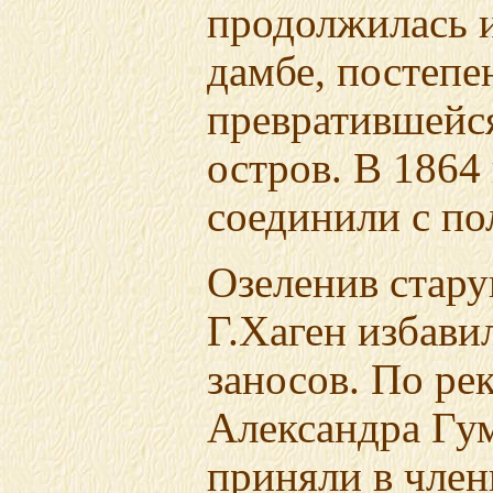
продолжилась и
дамбе, постепе
превратившейс
остров. В 1864
соединили с по
Озеленив стару
Г.Хаген избави
заносов. По ре
Александра Гум
приняли в член