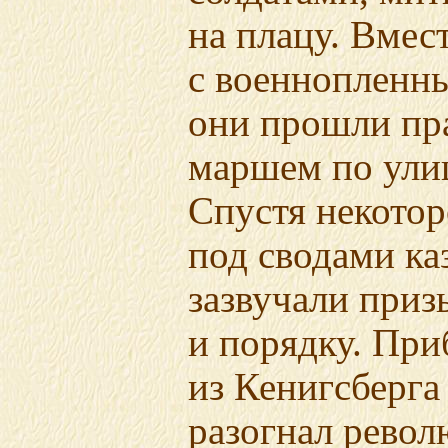
на плацу. Вмес
с военнопленн
они прошли пр
маршем по ули
Спустя некотор
под сводами ка
зазвучали приз
и порядку. Пр
из Кенигсберга
разогнал рево