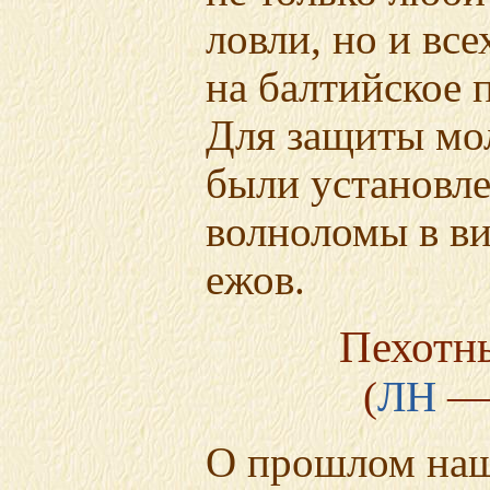
ловли, но и все
на балтийское 
Для защиты мо
были установл
волноломы в в
ежов.
Пехотн
(
ЛН
— 
О прошлом наш