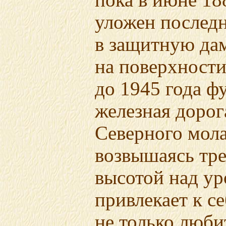
пока в июне 18
уложен послед
в защитную дам
на поверхности
до 1945 года ф
железная дорог
Северного мола
возвышаясь тр
высотой над ур
привлекает к с
не только люб