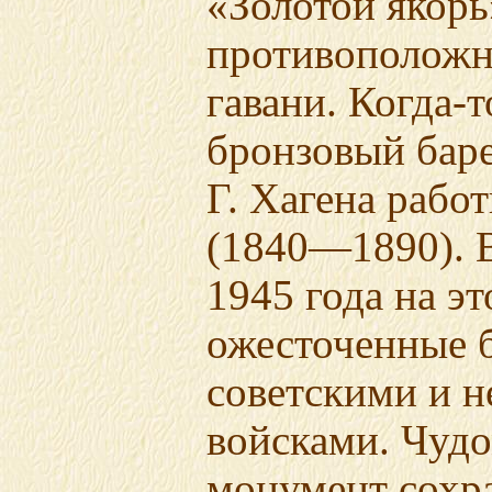
«Золотой якорь
противоположн
гавани.
Когда-т
бронзовый бар
Г. Хагена рабо
(1840—1890). В
1945 года на э
ожесточенные 
советскими и 
войсками. Чуд
монумент сохр