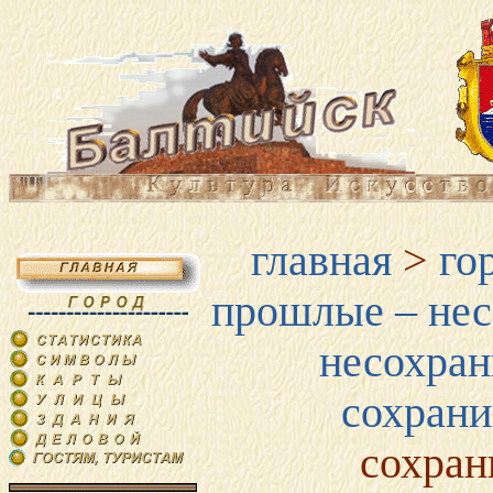
главная
>
го
прошлые – нес
несохран
сохран
сохран