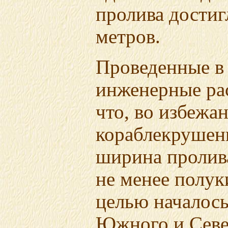
пролива достиг
метров.
Проведенные в 
инженерные рас
что, во избежа
кораблекрушени
ширина пролив
не менее полук
целью началось
Южного и Севе