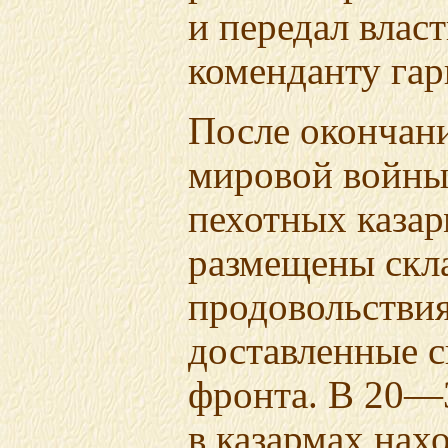
и передал власт
коменданту гар
После окончан
мировой войны
пехотных каза
размещены скл
продовольстви
доставленные с
фронта.
В 20—3
в казармах нах