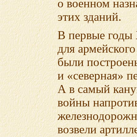
о военном назн
этих зданий.
В первые годы
для армейского
были построен
и «северная» п
А в самый кан
войны напроти
железнодорожн
возвели артилл