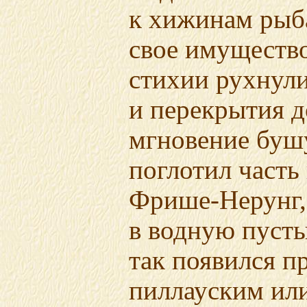
к хижинам рыб
свое имущество
стихии рухнул
и перекрытия д
мгновение бу
поглотил часть
Фрише-Нерунг,
в водную пуст
так появился п
пиллауским
ил