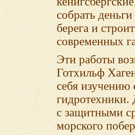
кенигсбергски
собрать деньги
берега и строит
современных га
Эти работы воз
Готхильф Хаген
себя изучению 
гидротехники. 
с защитными с
морского побе