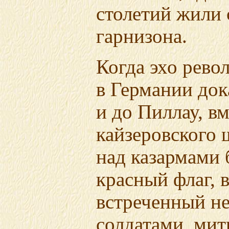
столетий жили 
гарнизона.
Когда эхо рево
в Германии док
и до Пиллау, в
кайзеровского 
над казармами 
красный флаг, 
встреченный н
солдатами, ми