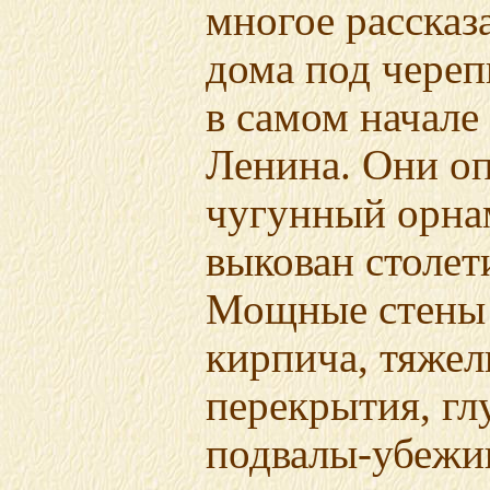
многое рассказ
дома под чере
в самом начале
Ленина. Они о
чугунный орна
выкован столет
Мощные стены 
кирпича, тяже
перекрытия, гл
подвалы-убеж