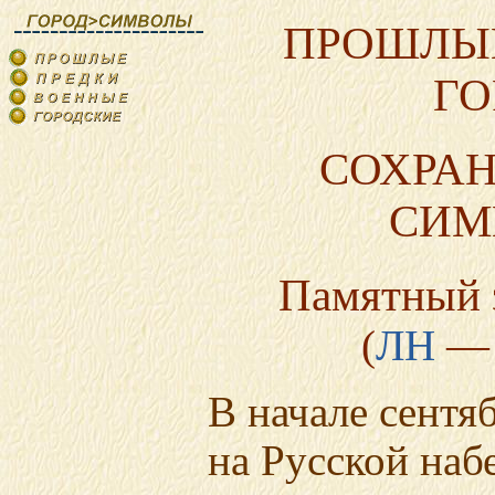
ПРОШЛЫ
ГО
СОХРА
СИМ
Памятный з
(
ЛН
— 
В начале сентя
на Русской на