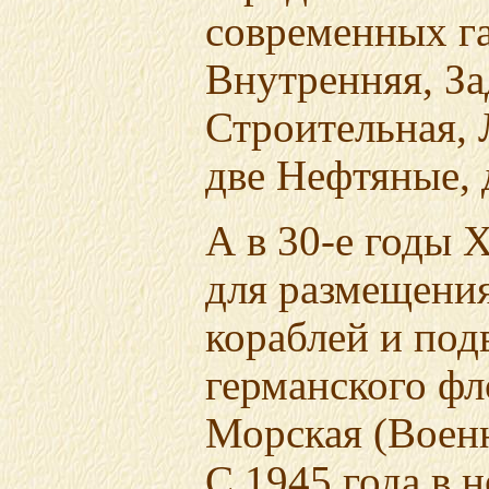
современных га
Внутренняя, За
Строительная, 
две Нефтяные, 
А в 30-е
годы X
для размещени
кораблей и под
германского фл
Морская (Военн
С 1945 года в 