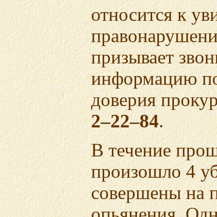
относится к у
правонарушени
призывает звон
информацию по
доверия прокур
2–22–84
.
В течение прош
произошло 4 уб
совершены на п
опьянения. Од