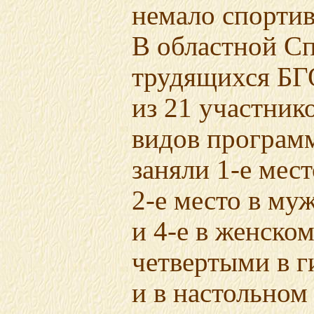
немало спорти
В областной С
трудящихся БГ
из 21 участнико
видов програм
заняли
1-е мест
2-е место
в муж
и 4-е
в женском
четвертыми в г
и в настольном