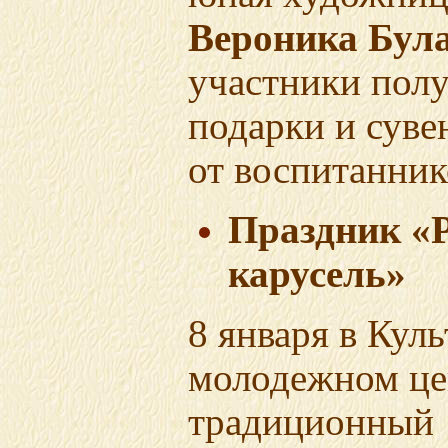
Вероника Бул
участники пол
подарки и сув
от воспитанни
Праздник «
карусель»
8 января в Кул
молодежном ц
традиционный