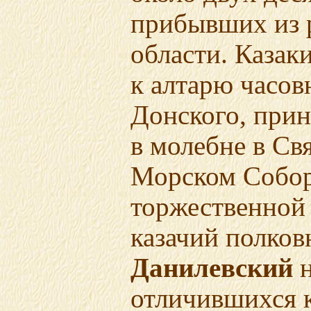
прибывших из 
области. Казак
к алтарю часо
Донского, прин
в молебне
в Св
Морском Собор
торжественной
казачий полко
Данилевский
н
отличившихся 