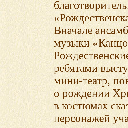
благотворител
«Рождественска
Вначале ансамб
музыки «Канцо
Рождественские
ребятами выст
мини-театр,
по
о рождении Хр
в костюмах ск
персонажей уча