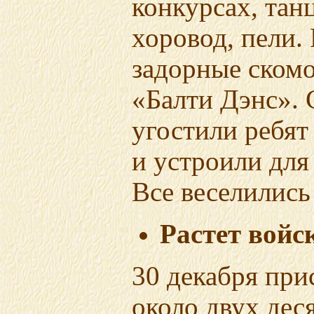
конкурсах, тан
хоровод, пели.
задорные скомо
«Балти Дэнс».
угостили ребят
и устроили для
Все веселились
Растет войс
30 декабря при
около двух деся