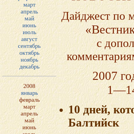
март
апрель
Дайджест по м
май
июнь
«Вестник
июль
август
с допо
сентябрь
октябрь
комментариям
ноябрь
декабрь
2007 г
2008
1—14
январь
февраль
март
10 дней, ко
апрель
Балтийск
май
июнь