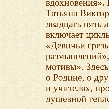
вдохновения». 
Татьяна Викто
двадцать пять 
включает циклы
«Девичьи грез
размышлений»
мотивы». Здесь
о Родине, о дру
и учителях, пр
душевной тепл