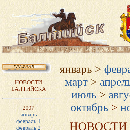
январь >
февр
март
>
апрел
НОВОСТИ
БАЛТИЙСКА
июль
>
авгу
октябрь
>
но
2007
январь
февраль 1
НОВОСТИ
февраль 2