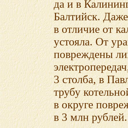
да и в Калинин
Балтийск. Даже
в отличие от к
устояла. От ур
повреждены ли
электропередач
3 столба, в Па
трубу котельн
в округе повре
в 3 млн рублей