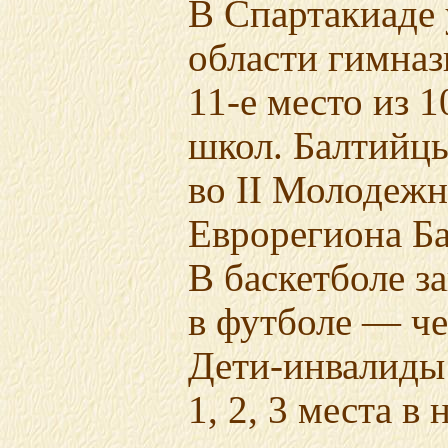
В Спартакиаде
области гимназ
11-е место
из 1
школ. Балтийц
во II Молодеж
Еврорегиона Ба
В баскетболе з
в футболе — че
Дети-инвалиды
1, 2, 3 места
в 