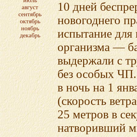
июль
10 дней беспр
август
сентябрь
новогоднего п
октябрь
ноябрь
испытание для 
декабрь
организма — б
выдержали с тр
без особых ЧП
в ночь на 1 янв
(скорость ветр
25 метров в сек
натворивший мн