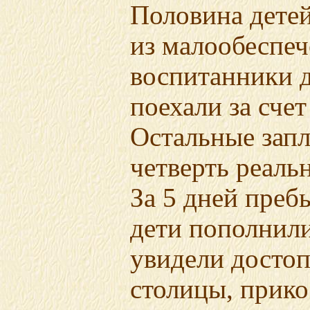
Половина дете
из малообеспеч
воспитанники 
поехали за сче
Остальные запл
четверть реаль
За 5 дней преб
дети пополнили
увидели досто
столицы, прико