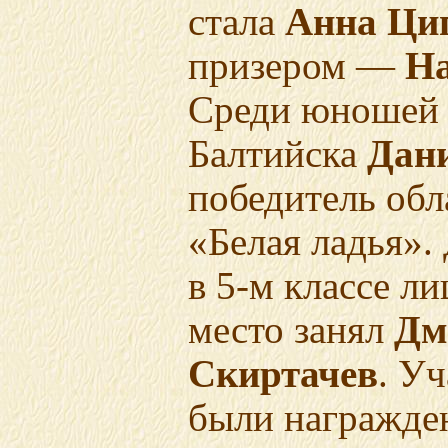
стала
Анна Ци
призером —
На
Среди юношей 
Балтийска
Дан
победитель обл
«Белая ладья».
в 5-м классе
ли
место занял
Дм
Скиртачев
. У
были награжде