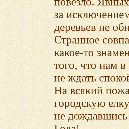
повезло. Явны
за исключение
деревьев не об
Странное совп
какое-то
знамен
того, что нам в
не ждать спок
На всякий пож
городскую елку
не дождавшись
Года!