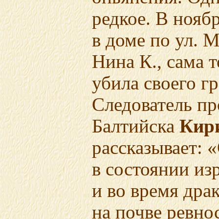
редкое. В ноябр
в доме по ул. 
Нина К., сама т
убила своего г
Следователь п
Балтийска
Кир
рассказывает: 
в состоянии из
и во время драк
на почве ревно