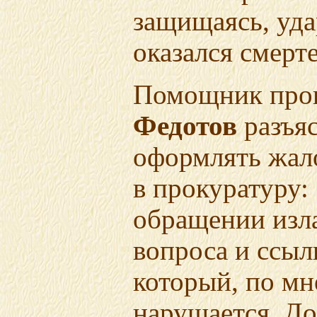
защищаясь, уда
оказался смерт
Помощник про
Федотов
разъяс
оформлять жал
в прокуратуру:
обращении изла
вопроса и ссылк
который, по мн
нарушается. Д