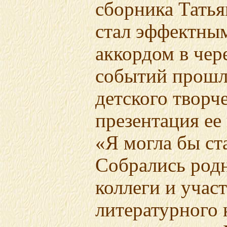
сборника Тать
стал эффектны
аккордом в чер
событий прошло
детского творч
презентация ее
«Я могла бы с
Собрались родн
коллеги и учас
литературного 