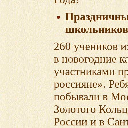
Праздничны
школьнико
260 учеников и
в новогодние к
участниками 
россияне». Ребя
побывали в Мос
Золотого Кольц
России
и в Сан