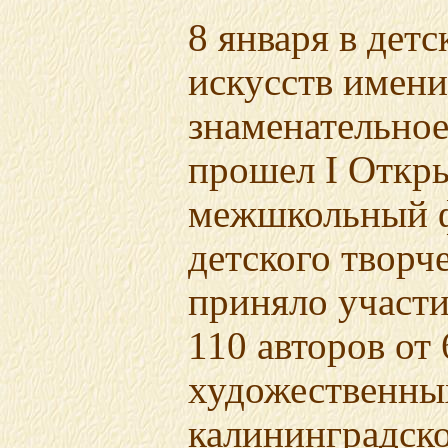
8 января в дет
искусств имени
знаменательно
прошел I Откр
межшкольный ф
детского творч
приняло участи
110 авторов от 
художественны
калининградско